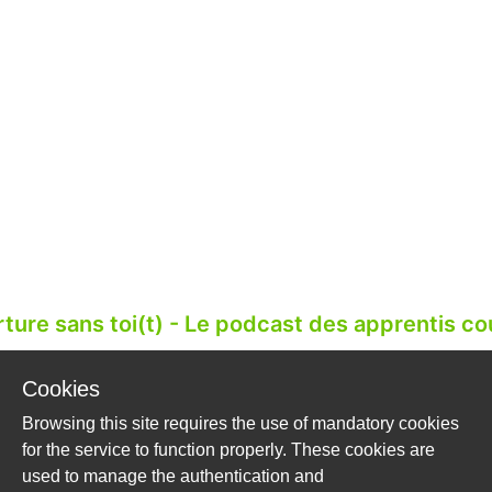
ture sans toi(t) - Le podcast des apprentis c
Cookies
s de l'Innovation Pédagogique organisées par le CCCA-BTP
l'Oise a décidé de s'investir dans un processus de créatio
Browsing this site requires the use of mandatory cookies
un métier. Le podcast a un intérêt pour celui qui le créé e
for the service to function properly. These cookies are
 qui le ...
used to manage the authentication and